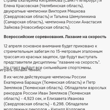
страны Екатерина Киприянова (Санкт-Петербург) и
Елена Красовская (Челябинская область),
двукратные чемпионки Виктория Мешкова
(Свердловская область) и Татьяна Шемулинкина
(Самарская область), чемпионка России Анастасия
Зайкова (Новосибирская область).
Всероссийские соревнования. Лазание на скорость
12 апреля основное внимание будет приковано к
стремительным забегам по 15-метровым эталонным
трассам из красных зацепок, где будут выступать
представители дисциплины “лазание на скорость”.
На старт выйдут все сильнейшие спортсмены.
играть онлайн теннис
В их числе действующие чемпионы России
Екатерина Баращук (Тюменская область) и Петр
Земляков (Тюменская область). Обладатели взрослых
рекордов России Иван Земляков (Тюменская
область) - 4,923 сек, и Елизавета Иванова
(Свердловская область) - 6,298. Обладатели
молодежных рекордов - Кирилл Колдомов