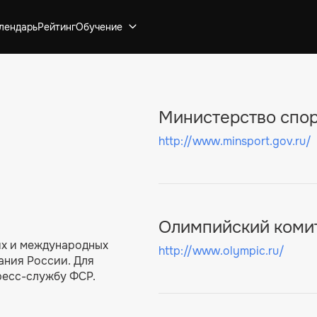
лендарь
Рейтинг
Обучение
Министерство спо
http://www.minsport.gov.ru/
Олимпийский коми
их и международных
http://www.olympic.ru/
ания России. Для
ресс-службу ФСР.