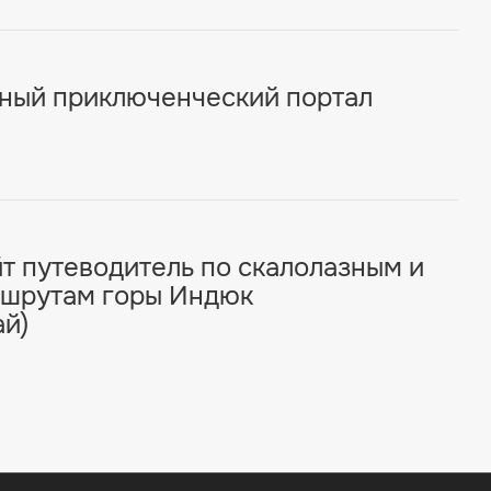
льный приключенческий портал
айт путеводитель по скалолазным и
ршрутам горы Индюк
ай)