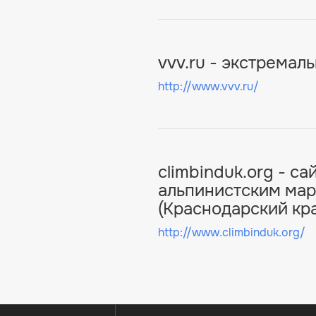
vvv.ru - экстрема
http://www.vvv.ru/
climbinduk.org - с
альпинистским ма
(Краснодарский кр
http://www.climbinduk.org/