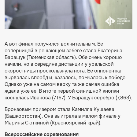
А вот финал получился волнительным. Ее
соперницей в решающем забеге стала Екатерина
Баращук (Тюменская область). Обе очень хорошо
начали, но в середине дистанции у уральской
скоростницы проскользнула нога. Ее оппонентка
вырвалась вперёд и, казалось, помчалась к победе.
Однако уже на самом верху та же самая ошибка
ждала уже ее. В итоге первой финишной кнопки
коснулась Иванова (7,167). У Баращук серебро (7,863).
Бронзовым призером стала Камилла Кушаева
(Башкортостан). Она выиграла в малом финале у
Марины Сюткиной (Красноярский край).
Всероссийские соревнования