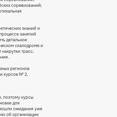
йских соревнований;
ртикальная
етических знаний и
 процессе занятий
ить детальное
рческом скалодроме и
 накрутки трасс,
ния.
азных регионов
и курсов № 2,
е, поэтому курсы
новке для
взошли ожидания уже
ию об организации