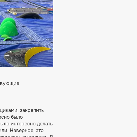
ствующие
вщиками, закрепить
есно было
Было интересно делать
ли. Наверное, это