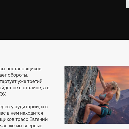
рсы постановщиков
ает обороты.
тартует уже третий
йдет не в столице, а в
ЭУ.
рес у аудитории, и с
ас в нем находится
вщиков трасс Евгений
йчас же мы впервые