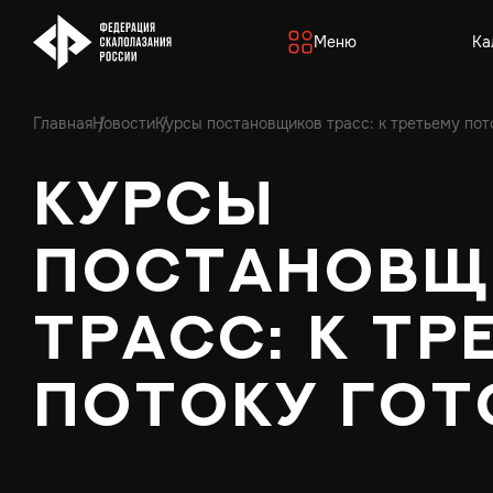
Меню
Ка
Главная
Новости
Курсы постановщиков трасс: к третьему пот
Курсы
постановщ
трасс: к тр
потоку го