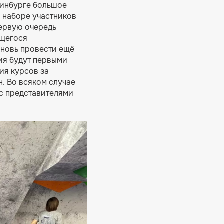
ринбурге большое
 наборе участников
первую очередь
ющегося
вновь провести ещё
ия будут первыми
ия курсов за
. Во всяком случае
 с представителями