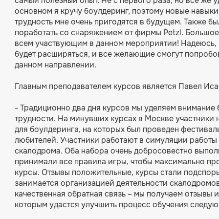
самый полезный опыт. Не с первого раза, но все же 
основном я кручу боулдеринг, поэтому новые навыки 
трудность мне очень пригодятся в будущем. Также б
поработать со снаряжением от фирмы Petzl. Большо
всем участвующим в данном мероприятии! Надеюсь,
будет расширяться, и все желающие смогут попробо
данном направлении.
Главным преподавателем курсов является Павел Иса
- Традиционно два дня курсов мы уделяем внимание 
трудности. На минувших курсах в Москве участники 
для боулдеринга, на которых был проведен фестивал
любителей. Участники работают в симуляции работы
скалодрома. Оба набора очень добросовестно выпол
принимали все правила игры, чтобы максимально пр
курсы. Отзывы положительные, курсы стали подспорье
занимается организацией деятельности скалодромов.
качественная обратная связь – мы получаем отзывы и
которым удастся улучшить процесс обучения следую