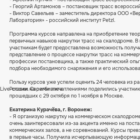
- Георгий Артамонов – постановщик трасс всеросси
- Виктор Савельев – заместитель директора ООО «Ве
Лаборатория» - российский институт Petzl.
Программа курсов направлена на приобретение теор
первичных навыков накрутки трасс на скалодроме. В
участникам будет предоставлена возможность получ
представление о процессе накрутки трасс на комме
профессии постановщика, а также практический опыт
подбора необходимого снаряжения и его использова
Пользу курсов уже успели оценить 24 человека из р
Live-ставки на регби лига
России. Своими впечатлениями поделились участник
прошедших с 29 октября по 1 ноября в Москве.
Екатерина Курачёва, г. Воронеж:
- Я организую накрутку на коммерческом скалодром
очень заинтересовали из-за акцента именно на поста
коммерческих залов, а не соревнований. Курсы пре
в первые часы. Получила исчерпывающую информац