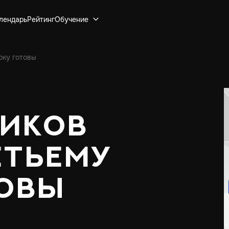
лендарь
Рейтинг
Обучение
оку готовы
иков
етьему
товы