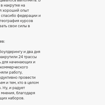
удавалось выполнить. В
в накрутке на
ыл хороший опыт
е спасибо федерации и
 география курсов
вать свои силы в
ев:
боулдерингу и два дня
накрутили 24 трассы
ь для начинающих и
 коммерческого
няли работу,
одуктивно провести
м и тем, кто в целом
 Ну, и радует
 мнения, благодаря
щих наборов.