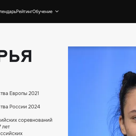
лендарь
Рейтинг
Обучение
рья
тва Европы 2021
тва России 2024
сийских соревнований
 лет
оссийских