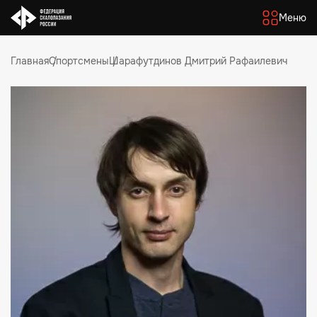
Меню
Главная
Спортсмены
Шарафутдинов Дмитрий Рафаилевич