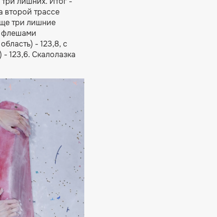
три лишних. Итог -
а второй трассе
Еще три лишние
я флешами
ласть) - 123,8, с
- 123,6. Скалолазка