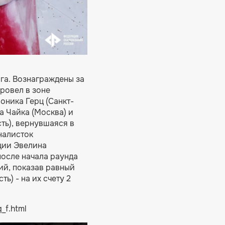
га. Вознаграждены за
провел в зоне
оника Герц (Санкт-
а Чайка (Москва) и
ть), вернувшаяся в
налисток
ции Эвелина
после начала раунда
ий, показав равный
ь) - на их счету 2
_f.html