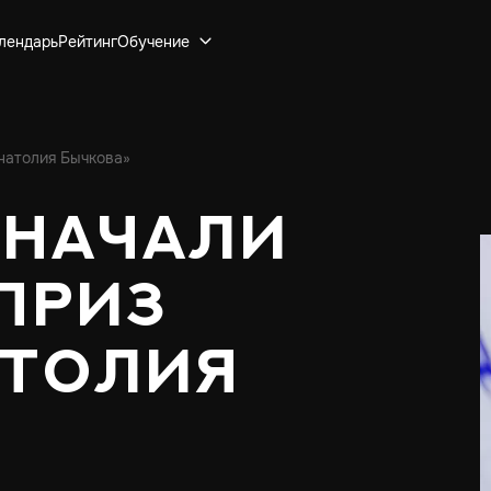
лендарь
Рейтинг
Обучение
натолия Бычкова»
 начали
«Приз
атолия