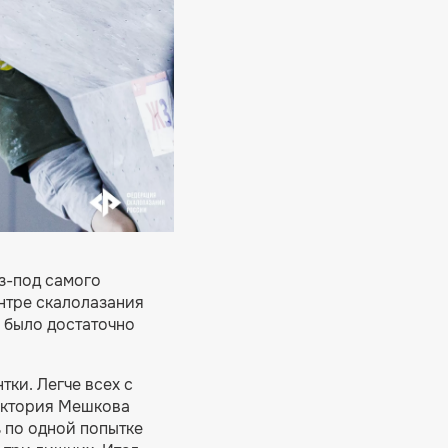
з-под самого
нтре скалолазания
ь было достаточно
тки. Легче всех с
иктория Мешкова
ь по одной попытке