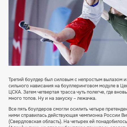
Третий боулдер был силовым с непростым вылазом и
сильного нависания на боуллеринговом модуле в Це
ЦСКА. Затем четвертая трасса чуть полегче, где внов
много топов. Ну и на закуску – лежачка.
Все пять боулдеров смогли осилить четыре претенден
ними справилась действующая чемпионка России В
(Свердловская область). На четырех ей понадобилос