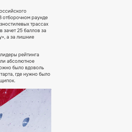
Российского
В отборочном раунде
азностилевых трассах
в зачет 25 баллов за
у», а за лишние
 лидеры рейтинга
ули абсолютное
можно было вдоволь
тарта, где нужно было
 щипок.