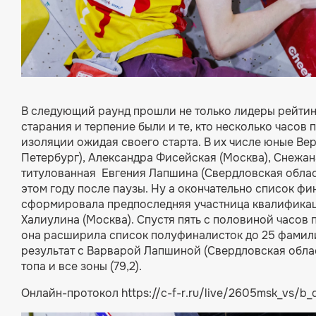
В следующий раунд прошли не только лидеры рейтин
старания и терпение были и те, кто несколько часов 
изоляции ожидая своего старта. В их числе юные Вер
Петербург), Александра Фисейская (Москва), Снежан
титулованная Евгения Лапшина (Свердловская облас
этом году после паузы. Ну а окончательно список фи
сформировала предпоследняя участница квалифика
Халиулина (Москва). Спустя пять с половиной часов 
она расширила список полуфиналисток до 25 фамил
результат с Варварой Лапшиной (Свердловская област
топа и все зоны (79,2).
Онлайн-протокол
https://c-f-r.ru/live/2605msk_vs/b_q