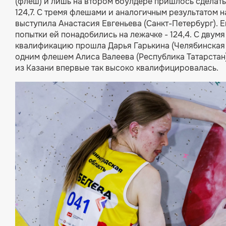
(флеш) и лишь на втором боулдере пришлось сделать 
124,7. С тремя флешами и аналогичным результатом н
выступила Анастасия Евгеньева (Санкт-Петербург). 
попытки ей понадобились на лежачке - 124,4. С двум
квалификацию прошла Дарья Гарькина (Челябинская об
одним флешем Алиса Валеева (Республика Татарстан) 
из Казани впервые так высоко квалифицировалась.