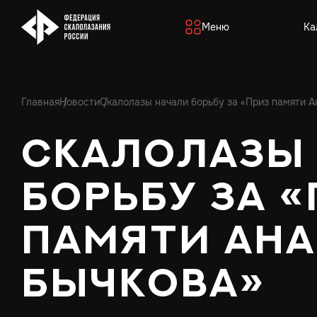
Меню
Ка
Главная
Новости
Скалолазы начали борьбу за «Приз памяти А
Скалолазы
борьбу за 
памяти Ан
Бычкова»