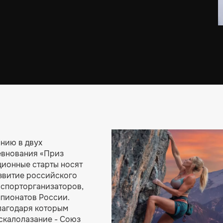
нию в двух
евнования «Приз
ционные старты носят
азвитие российского
 спорторганизаторов,
мпионатов России.
лагодаря которым
скалолазание - Союз