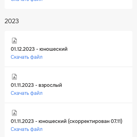
2023
01.12.2023 - юношеский
Скачать файл
01.11.2023 - взрослый
Скачать файл
01.11.2023 - юношеский (скорректирован 07.11)
Скачать файл