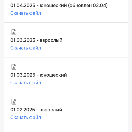
01.04.2025 - юношеский (обновлен 02.04)
Скачать файл
01.03.2025 - взрослый
Скачать файл
01.03.2025 - юношеский
Скачать файл
01.02.2025 - взрослый
Скачать файл