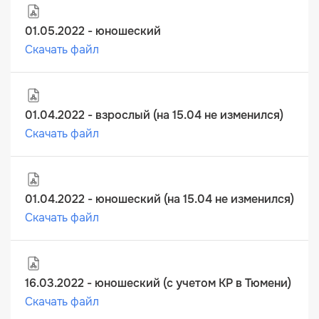
01.05.2022 - юношеский
Скачать файл
01.04.2022 - взрослый (на 15.04 не изменился)
Скачать файл
01.04.2022 - юношеский (на 15.04 не изменился)
Скачать файл
16.03.2022 - юношеский (с учетом КР в Тюмени)
Скачать файл