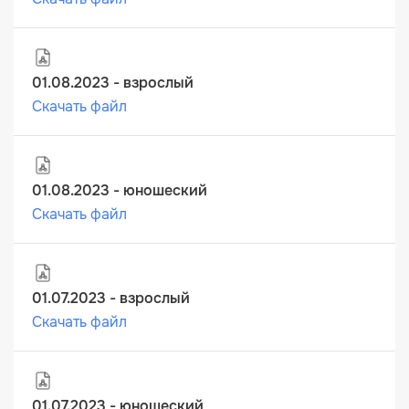
01.08.2023 - взрослый
Скачать файл
01.08.2023 - юношеский
Скачать файл
01.07.2023 - взрослый
Скачать файл
01.07.2023 - юношеский