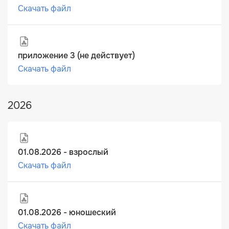
Скачать файл
приложение 3 (не действует)
Скачать файл
2026
01.08.2026 - взрослый
Скачать файл
01.08.2026 - юношеский
Скачать файл