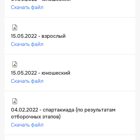
Скачать файл
15.05.2022 - взрослый
Скачать файл
15.05.2022 - юношеский
Скачать файл
04.02.2022 - спартакиада (по результатам
отборочных этапов)
Скачать файл