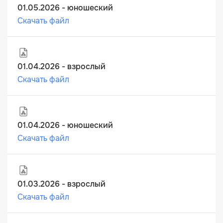
01.05.2026 - юношеский
Скачать файл
01.04.2026 - взрослый
Скачать файл
01.04.2026 - юношеский
Скачать файл
01.03.2026 - взрослый
Скачать файл