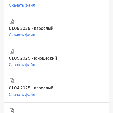
Скачать файл
01.05.2025 - взрослый
Скачать файл
01.05.2025 - юношеский
Скачать файл
01.04.2025 - взрослый
Скачать файл