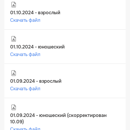
01.10.2024 - взрослый
Скачать файл
01.10.2024 - юношеский
Скачать файл
01.09.2024 - взрослый
Скачать файл
01.09.2024 - юношеский (скорректирован
10.09)
Скачать файл