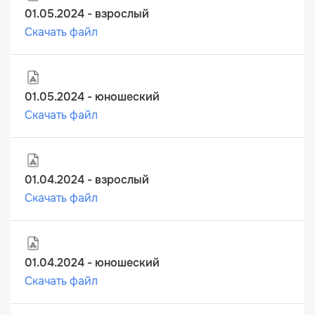
01.05.2024 - взрослый
Скачать файл
01.05.2024 - юношеский
Скачать файл
01.04.2024 - взрослый
Скачать файл
01.04.2024 - юношеский
Скачать файл