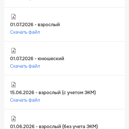
01.07.2026 - взрослый
Скачать файл
01.07.2026 - юношеский
Скачать файл
15.06.2026 - взрослый (с учетом ЭКМ)
Скачать файл
01.06.2026 - взрослый (без учета ЭКМ)