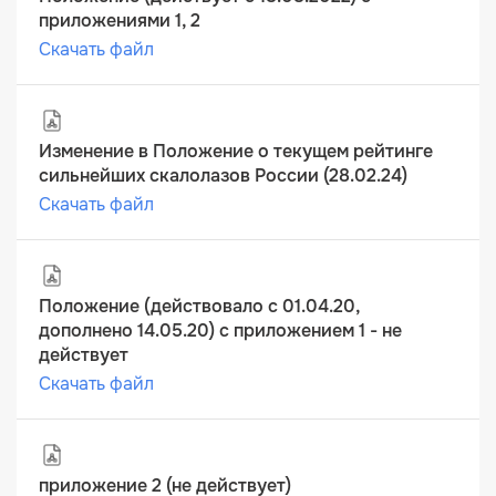
приложениями 1, 2
Скачать файл
Изменение в Положение о текущем рейтинге
сильнейших скалолазов России (28.02.24)
Скачать файл
Положение (действовало с 01.04.20,
дополнено 14.05.20) с приложением 1 - не
действует
Скачать файл
приложение 2 (не действует)