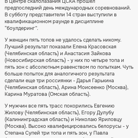
В Центре скалолазания ЦСКА прошел
предпоследний день международных соревнований.
В субботу представители 14 стран выступили в
квалификационном раунде в дисциплине
“боулдеринг”.
У женщин пять топов не удалось сделать никому.
Лучший результат показали Елена Красовская
(Челябинская область) и Анастасия Зайкова
(Новосибирская область) - у них по четыре топа и
пять зон с абсолютным равенством по попыткам. Чуть
больше попыток для аналогичного результата
сделали еще три россиянки - Дарья Гарькина
(Челябинская область), Арина Моисеенко (Москва),
Карина Муратова (Омская область).
У мужчин все пять трасс покорились Евгению
Жилову (Челябинская область), Егору Дулубу
(Калининградская область) и Николаю Яриловцу
(Москва). Высоко квалифицировались белорусы - у
Степана Супей три топа и пять зон, у Павла