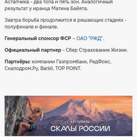
Астапчика - два топа и пять зон. Аналогичный
результат у иранца Матина Байята.
Завтра борьба продолжится в решающих стадиях -
полуфинале и финале.
Генеральный спонсор ФСР
–
ОАО "РЖД"
.
Официальный партнер
- Сбер Cтрахование Жизни.
Партнёры:
компании Газпромбанк, РедФокс,
Скалодром.Ру, Barkli, TOP POINT.