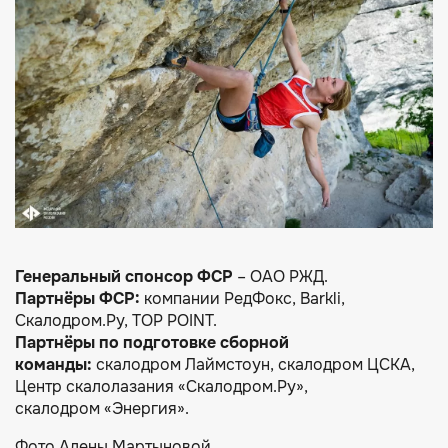
Генеральный спонсор ФСР
– ОАО РЖД.
Партнёры ФСР:
компании РедФокс, Barkli,
Скалодром.Ру, TOP POINT.
Партнёры по подготовке сборной
команды:
скалодром Лаймстоун, скалодром ЦСКА,
Центр скалолазания «Скалодром.Ру»,
скалодром «Энергия».
Фото Алены Мартыновой